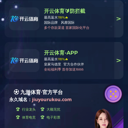
观念，培养吃苦耐劳的精神，形成健全的人格和良好的
思想道德品质，ML米兰体育·（国际）官方网站于4月8日
下午在我校北校区北门至西苑范围内展开了户外实践课
程，旨在推广劳动教育。