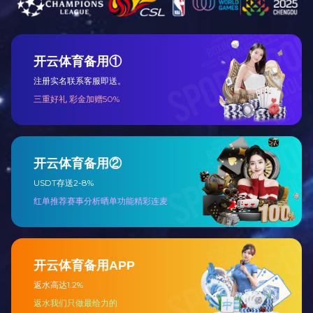
“通过这次户外实践课，我们更深刻地体会到了劳动
之美。”22级文学二班的向欣同学感叹道，“劳动让我们从
无到有，因此在生活和学习中，我们都应该具备吃苦耐
劳的精神，这样才能获得成功。”