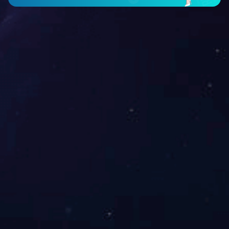
三审/罗振军
开云电子网页版
|
九游网页版
|
开云在线(中国)唯一官方网站
|
星
空网·官方端网站
|
J9在线平台
|
开云在线开户/注册/备用/官网
|
乐鱼平台
|
完美体育在线(中国)唯一官方网站
|
乐鱼在线注册_乐
鱼（中国）
|
院党政办：
0731-58291415
院教务办：
0731-58291413
院研究生办：
0731-58291152
院学工办：
0731-58291808
地址：
湖南省湘潭市雨湖区ML米兰体育·（国际）官方网站立言
楼[411201]
版权所有 Copyright © ML米兰体育·（国际）官方网站ML米兰体
育·（国际）官方网站