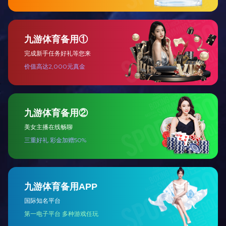
图为《阁楼里的秘密》H5互动作品录屏截
图
据悉，本届大广赛共收到来自全国29个赛
区1873所高校报送的755477组参赛作品,参赛
师生高达1919775人次。经过学校初评、赛区
评选,参评前初筛,最终47122组作品参加全国总
评审,7297组作品获得全国奖。
文/何姿慧
图/何姿慧