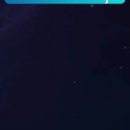
一审/赵华
二审/袁星洁
三审/曾志东
开云电子网页版
|
九游网页版
|
开云在线(中国)唯一官方网站
|
星
空网·官方端网站
|
J9在线平台
|
开云在线开户/注册/备用/官网
|
乐鱼平台
|
完美体育在线(中国)唯一官方网站
|
乐鱼在线注册_乐
鱼（中国）
|
院党政办：
0731-58291415
院教务办：
0731-58291413
院研究生办：
0731-58291152
院学工办：
0731-58291808
地址：
湖南省湘潭市雨湖区ML米兰体育·（国际）官方网站立言