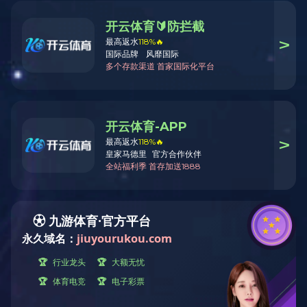
近日，我院女生宿舍8-18-111寝室凭借其
卓越的表现在学校2024年度“十佳宿舍”评选活动
脱颖而出，成功斩获校级“十佳宿舍”荣誉称号。
该寝室的成员分别是21级历史专业二班的徐文
霞、易玲、向婷婷和张丹阳四位同学。