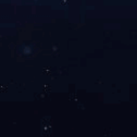
地址：
湖南省湘潭市雨湖区ML米兰体育·（国际）官方网站立言
楼[411201]
版权所有 Copyright © ML米兰体育·（国际）官方网站ML米兰体
育·（国际）官方网站
官方微信公众号