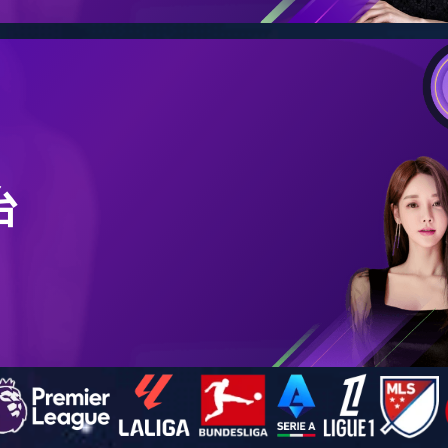
ML米兰体育·（国际）官方网站2023
时间：2023-04-24 08:38:46
访问量：
4月23日，我院于立言楼B523举行了2023级硕士留学生面
、刘郁琪教授、王奕祯博士和韩家俊博士，面试由李胜清教授主持。
AYRAKAN）、赞比亚的金希达（NDALAMA RONIA）和塔吉克
留学生参加面试。面试以线上线下结合的方式进行。
李胜清教授对各位同学选择我院攻读硕士研究生表示欢迎，并
学先作了自我简介，并就老师提出的专业问题一一作答。面试小
，在面试中表现良好，同意接收为2023级中国语言文学和汉语