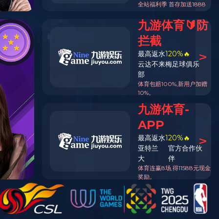
您所在位置：
mlsport
>
精彩mlsport
> 学院新闻
级硕士留学生面试成功举行
1116
试。出席本次面试的有我院李胜清教授、尹戴忠
来自泰国的如意（RATTANAPORN
斯坦的薛福（SHOEV KHUSHBAKHT）三
宣读了面试流程及注意事项。在面试中，三位
组一致认为三位同学学习态度端正，学习目的
国际教育硕士研究生，并上报国际教育学院。