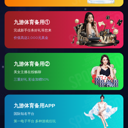
2018-10-13
我院文艺学考研辅导与答疑会顺利召开
2018-10-11
做好入学安全教育第一课——我院新生参与安全消防演习
2018-10-11
歌舞临别夜 寒风见温情—— ML米兰体育·（国际）官方网
站2018级军训慰问演出圆满结束
上一页
下一页
© ML米兰体育·（国际）官方网站ML米兰体育·（国际）官方网站