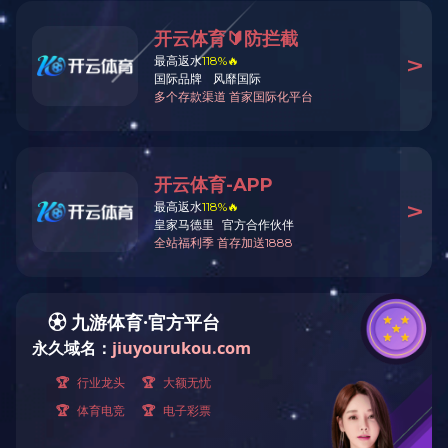
2019-05-29
1987年汉语言文学专业毕业生
2019-05-29
1987年历史专业毕业生
2019-05-29
院党政办：
0731-58291415
院教务办：
0731-58291413
院研究生办：
0731-58291152
院学工办：
0731-58291808
地址：
湖南省湘潭市雨湖区ML米兰体育·（国际）官方网站立言
楼[411201]
版权所有 Copyright © ML米兰体育·（国际）官方网站ML米兰体