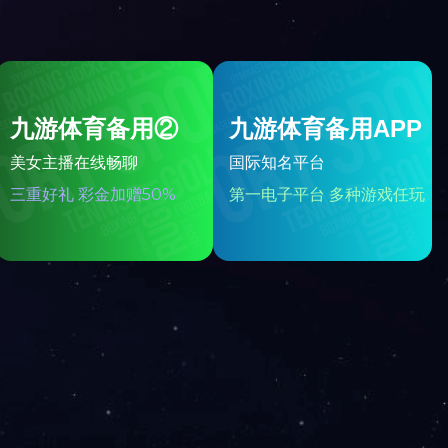
413
91808
站立言楼[411201]
方网站ML米兰体育·（国际）
官方微信公众号