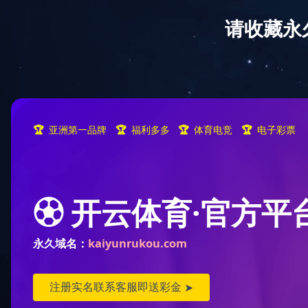
mlsport
学院概况
师资队伍