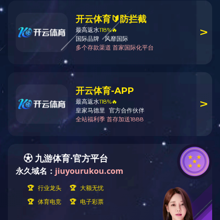
2018-11-12
2013年新闻专业毕业生
2018-11-12
2013年思想政治教育专业毕业生
2018-11-12
2013年哲学专业毕业生
2018-11-12
2013年广告专业毕业生
2018-11-12