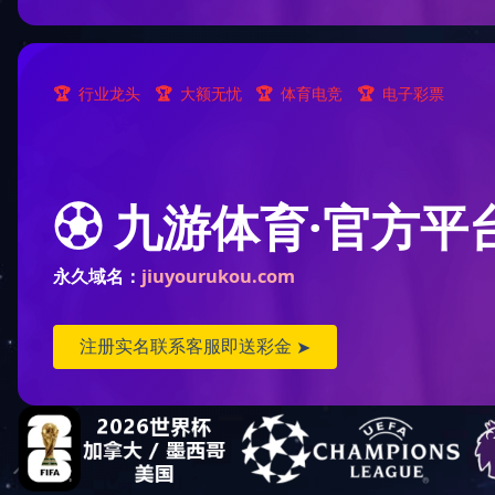
2017届
2017年汉语言文学专业毕业生
2017年汉语言专业毕业生
2017年历史学专业毕业生
2017年新闻学专业毕业生
2017年广告学专业毕业生
2017年思想政治教育专业毕业生
2017年哲学专业毕业生