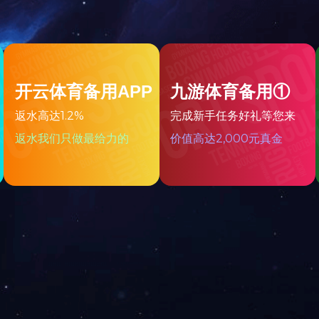
院党政办：
0731-58291415
院教务办：
0731-58291
院研究生办：
0731-58291152
院学工办：
0731-582
地址：
湖南省湘潭市雨湖区ML米兰体育·（国际）官方网
版权所有 Copyright © ML米兰体育·（国际）官
官方网站