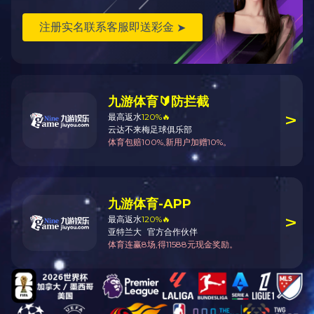
2023-03-09
我校ISMAE团队与ML米兰体育·（国际）官方网站李文浩副教
授课题组开展学术交流活动
2022-12-07
21级新闻与传播专业硕士研究生学位论文开题了
2022-12-06
“小诗人”们走上“鲁迅文学奖之夜”颁奖晚会大舞台 ——我院学
科语文2020级研究生（非全日制）李柏霖指导学生写下1400余
首诗
2022-11-21
ML米兰体育·（国际）官方网站举办2022年研究生导师培训工
作会议
2022-11-09
20级语言学及应用语言学方向成功举办“学而思”研究生学术沙
龙