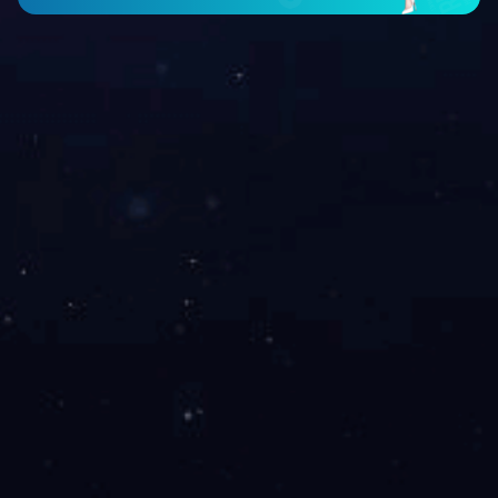
版权所有 Copyright © ML米兰体育·（国际）官方网站ML米兰体
育·（国际）官方网站
官方微信公众号
开云电子网页版
|
九游网页版
|
开云在线(中国)唯一官方网站
|
星空网·官
方端网站
|
J9在线平台
|
开云在线开户/注册/备用/官网
|
乐鱼平台
|
完美
体育在线(中国)唯一官方网站
|
乐鱼在线注册_乐鱼（中国）
|